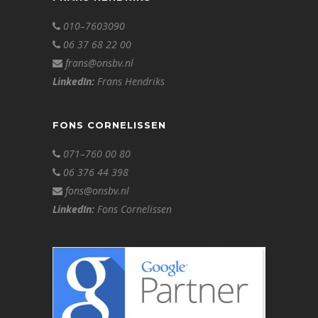
010–7603090
06 37 68 22 00
frans@onsbv.nl
LinkedIn:
Frans Hendriks
FONS CORNELISSEN
071–760 00 80
06 376 44 398
fons@onsbv.nl
LinkedIn:
Fons Cornelissen