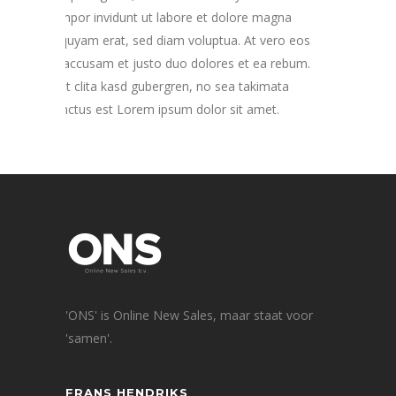
tempor invidunt ut labore et dolore magna
aliquyam erat, sed diam voluptua. At vero eos
et accusam et justo duo dolores et ea rebum.
Stet clita kasd gubergren, no sea takimata
sanctus est Lorem ipsum dolor sit amet.
'ONS' is Online New Sales, maar staat voor
'samen'.
FRANS HENDRIKS