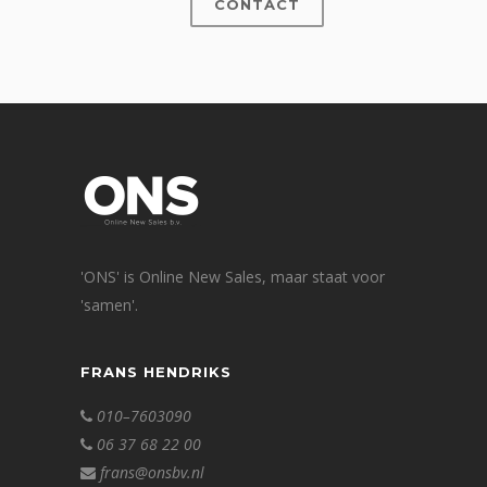
CONTACT
'ONS' is Online New Sales, maar staat voor
'samen'.
FRANS HENDRIKS
010–7603090
06 37 68 22 00
frans@onsbv.nl