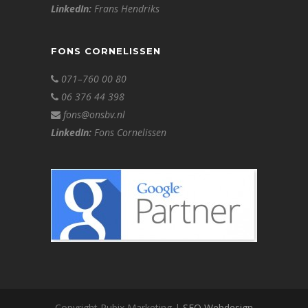
LinkedIn:
Frans Hendriks
FONS CORNELISSEN
071–760 00 80
06 376 44 398
fons@onsbv.nl
LinkedIn:
Fons Cornelissen
Copyright Rubix Marketing |
SEO
Webdesign