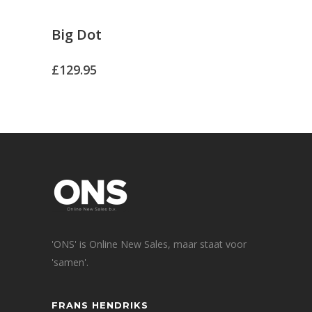
Big Dot
£
129.95
'ONS' is Online New Sales, maar staat voor
'samen'.
FRANS HENDRIKS