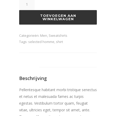
Ryota
Shirt
aantal
TOEVOEGEN AAN
WINKELWAGEN
Categorieën:
Men
,
Sweatshirts
Tags:
selected homme
,
shirt
Beschrijving
Beschrijving
Pellentesque habitant morbi tristique senectus
et netus et malesuada fames ac turpis
egestas. Vestibulum tortor quam, feugiat
vitae, ultricies eget, tempor sit amet, ante.