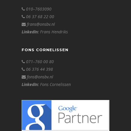
010–7603090
06 37 68 22 00
frans@onsbv.nl
LinkedIn:
Frans Hendriks
FONS CORNELISSEN
071–760 00 80
06 376 44 398
fons@onsbv.nl
LinkedIn:
Fons Cornelissen