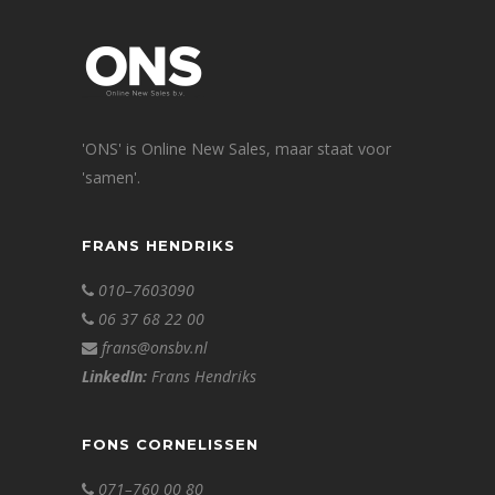
'ONS' is Online New Sales, maar staat voor
'samen'.
FRANS HENDRIKS
010–7603090
06 37 68 22 00
frans@onsbv.nl
LinkedIn:
Frans Hendriks
FONS CORNELISSEN
071–760 00 80