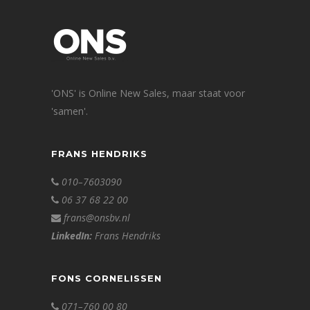
'ONS' is Online New Sales, maar staat voor
'samen'.
FRANS HENDRIKS
010–7603090
06 37 68 22 00
frans@onsbv.nl
LinkedIn:
Frans Hendriks
FONS CORNELISSEN
071–760 00 80