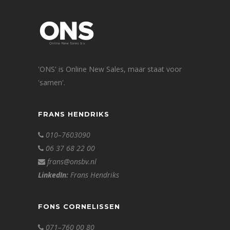
'ONS' is Online New Sales, maar staat voor
'samen'.
FRANS HENDRIKS
010–7603090
06 37 68 22 00
frans@onsbv.nl
LinkedIn:
Frans Hendriks
FONS CORNELISSEN
071–760 00 80