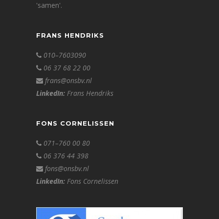
'samen'.
FRANS HENDRIKS
010–7603090
06 37 68 22 00
frans@onsbv.nl
LinkedIn:
Frans Hendriks
FONS CORNELISSEN
071–760 00 80
06 376 44 398
fons@onsbv.nl
LinkedIn:
Fons Cornelissen