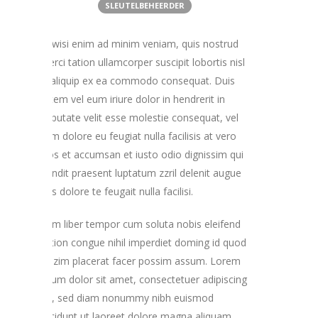
SLEUTELBEHEERDER
Ut wisi enim ad minim veniam, quis nostrud
exerci tation ullamcorper suscipit lobortis nisl
ut aliquip ex ea commodo consequat. Duis
autem vel eum iriure dolor in hendrerit in
vulputate velit esse molestie consequat, vel
illum dolore eu feugiat nulla facilisis at vero
eros et accumsan et iusto odio dignissim qui
blandit praesent luptatum zzril delenit augue
duis dolore te feugait nulla facilisi.
Nam liber tempor cum soluta nobis eleifend
option congue nihil imperdiet doming id quod
mazim placerat facer possim assum. Lorem
ipsum dolor sit amet, consectetuer adipiscing
elit, sed diam nonummy nibh euismod
tincidunt ut laoreet dolore magna aliquam