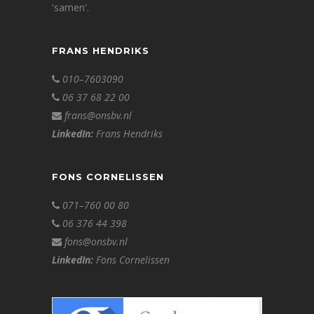
'samen'.
FRANS HENDRIKS
010–7603090
06 37 68 22 00
frans@onsbv.nl
LinkedIn:
Frans Hendriks
FONS CORNELISSEN
071–760 00 80
06 376 44 398
fons@onsbv.nl
LinkedIn:
Fons Cornelissen