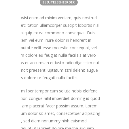
SLEUTELBEHEERDER
Ut wisi enim ad minim veniam, quis nostrud
exerci tation ullamcorper suscipit lobortis nisl
ut aliquip ex ea commodo consequat. Duis
autem vel eum iriure dolor in hendrerit in
vulputate velit esse molestie consequat, vel
illum dolore eu feugiat nulla facilisis at vero
eros et accumsan et iusto odio dignissim qui
blandit praesent luptatum zzril delenit augue
duis dolore te feugait nulla facilisi.
Nam liber tempor cum soluta nobis eleifend
option congue nihil imperdiet doming id quod
mazim placerat facer possim assum. Lorem
ipsum dolor sit amet, consectetuer adipiscing
elit, sed diam nonummy nibh euismod
tincidunt ut laoreet dolore magna aliquam